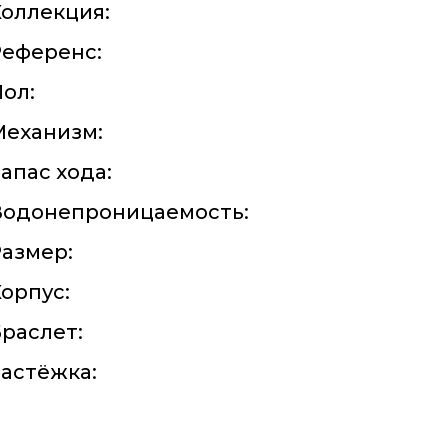
оллекция:
Референс:
ол:
Механизм:
апас хода:
Водонепроницаемость:
азмер:
орпус:
раслет:
астёжка: