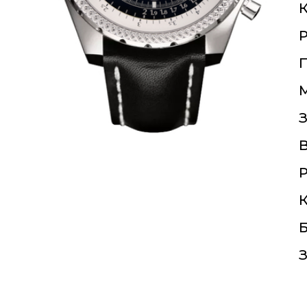
К
П
З
Р
К
Б
З