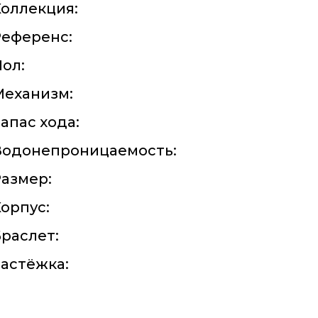
оллекция:
Референс:
ол:
Механизм:
апас хода:
Водонепроницаемость:
азмер:
орпус:
раслет:
астёжка: