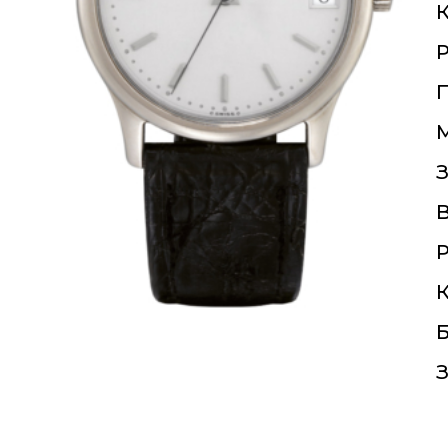
К
П
З
Р
К
Б
З