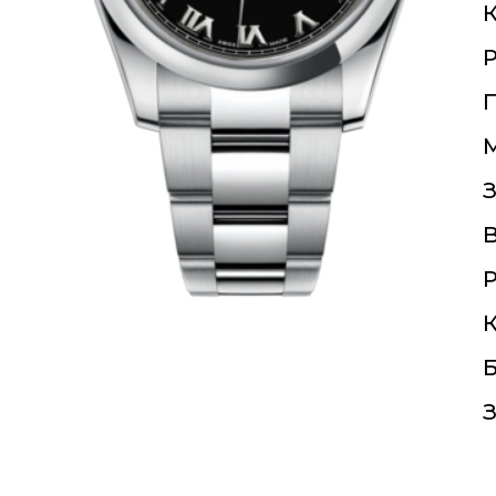
К
П
З
Р
К
Б
З