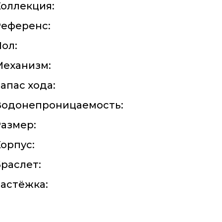
оллекция:
Референс:
ол:
Механизм:
апас хода:
Водонепроницаемость:
азмер:
орпус:
раслет:
астёжка: