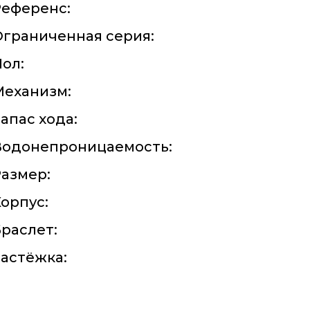
Референс:
граниченная серия:
ол:
Механизм:
апас хода:
Водонепроницаемость:
азмер:
орпус:
раслет:
астёжка: