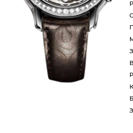
О
П
З
Р
К
Б
З