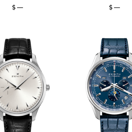
$ —
$ —