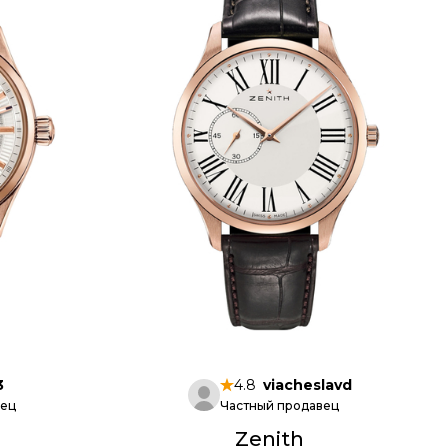
3
4.8
viacheslavd
вец
Частный продавец
Zenith