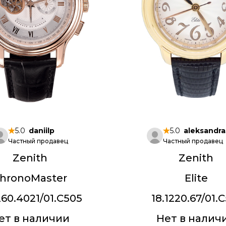
5.0
daniilp
5.0
aleksandr
Частный продавец
Частный продавец
Zenith
Zenith
hronoMaster
Elite
260.4021/01.C505
18.1220.67/01.C
ет в наличии
Нет в налич