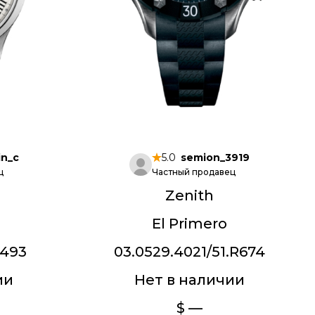
in_c
5.0
semion_3919
ц
Частный продавец
Zenith
El Primero
C493
03.0529.4021/51.R674
ии
Нет в наличии
$ —