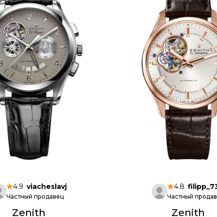
4.9
viacheslavj
4.8
filipp_7
Частный продавец
Частный прода
Zenith
Zenith