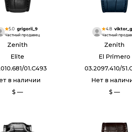
5.0
grigorii_9
4.8
viktor_
Частный продавец
Частный прода
Zenith
Zenith
Elite
El Primero
2010.681/01.C493
03.2097.410/51.
ет в наличии
Нет в налич
$ —
$ —