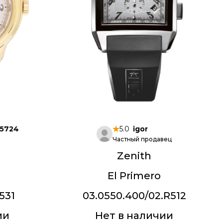
a5724
5.0
igor
Частный продавец
Zenith
El Primero
531
03.0550.400/02.R512
ии
Нет в наличии