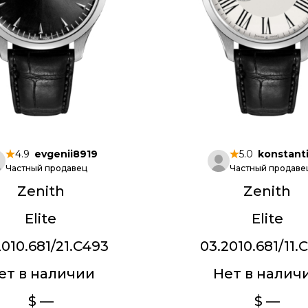
4.9
evgenii8919
5.0
konstant
Частный продавец
Частный продаве
Zenith
Zenith
Elite
Elite
2010.681/21.C493
03.2010.681/11.
ет в наличии
Нет в налич
$ —
$ —