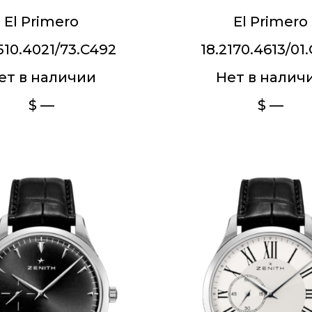
El Primero
El Primero
510.4021/73.C492
18.2170.4613/01
ет в наличии
Нет в налич
$ —
$ —