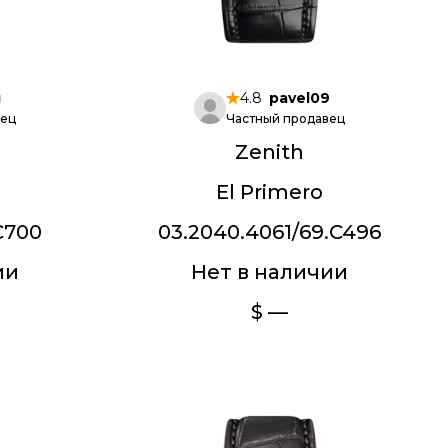
g
4.8
pavel09
вец
Частный продавец
Zenith
El Primero
C700
03.2040.4061/69.C496
ии
Нет в наличии
$ —