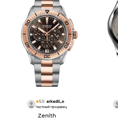
5.0
arkadii_o
Частный продавец
Zenith