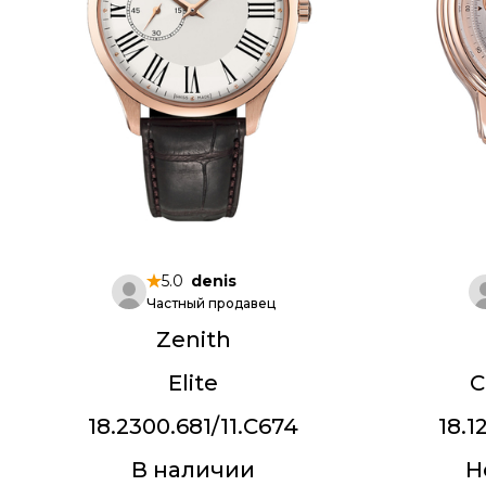
5.0
denis
Частный продавец
Zenith
Elite
C
18.2300.681/11.C674
18.1
В наличии
Н